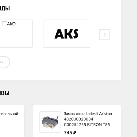
НДЫ
ДЫ
ЫВЫ
стиральной
Замок люка Indesit Ariston
482000023034
C00254755 BITRON T85
745
₽