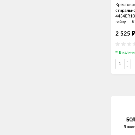
Крестови
стиральн
4434ER10
гайку
—
К
2 525
₽
В наличи
БО
В нали