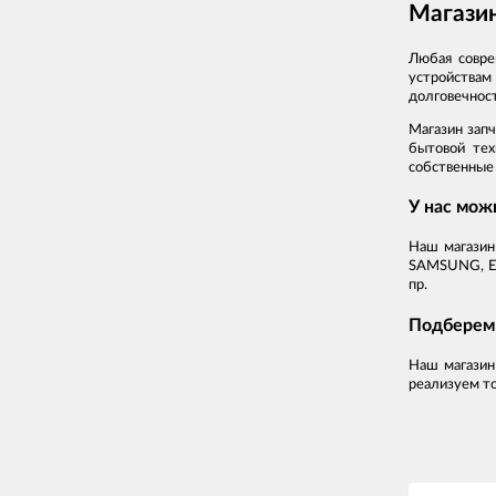
Магазин
Любая совре
устройствам
долговечнос
Магазин зап
бытовой тех
собственные 
У нас мож
Наш магазин
SAMSUNG, EL
пр.
Подберем 
Наш магазин
реализуем т