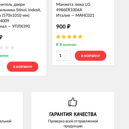
нитель двери
Манжета люка LG
Кр
льника Stinol, Indesit,
4986ER1004A
ка
n (570x1010 мм)
Италия
—
МАНС021
Ст
4009
НТ
900
нал
—
УПЛХ390
85
₽
2
₽
В наличии
личии
В КОРЗИНУ
В КОРЗИНУ
ГАРАНТИЯ КАЧЕСТВА
альной
Проверка всей отправляемой
продукции