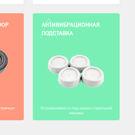
А
90Р
АНТИВИБРАЦИОННАЯ
ПОДСТАВКА
с прямым
Устанавливаются под ножки стиральной
машины