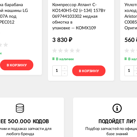
на барабана
Компрессор Атлант С-
Уплот
ой машины LG
КО140Н5-02 (r-134) 157Вт
холоди
07A под
069744103302 медная
Aristo
РЕС012
обмотка в
C0085
упаковке
—
КОМХ109
Ориги
3 830
560
₽
и
В наличии
В на
В КОРЗИНУ
В КОРЗИНУ
ЛЕЕ 500.000 КОДОВ
ПОДОЙДЕТ ЛИ?
чии и подзаказ запчасти для
Подбор запчастей по офици
любого бренда
базе знаний