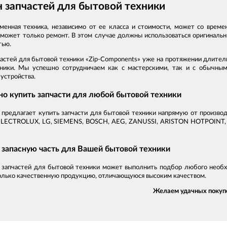
 запчастей для бытовой техники
менная техника, независимо от ее класса и стоимости, может со време
 может только ремонт. В этом случае должны использоваться оригиналь
тью.
частей для бытовой техники «Zip-Components» уже на протяжении длител
ники. Мы успешно сотрудничаем как с мастерскими, так и с обычны
устройства.
но купить запчасти для любой бытовой техники
 предлагает купить запчасти для бытовой техники напрямую от произ
ECTROLUX, LG, SIEMENS, BOSCH, AEG, ZANUSSI, ARISTON HOTPOINT, 
запасную часть для Вашей бытовой техники
 запчастей для бытовой техники может выполнить подбор любого необ
олько качественную продукцию, отличающуюся высоким качеством.
Желаем удачных покуп