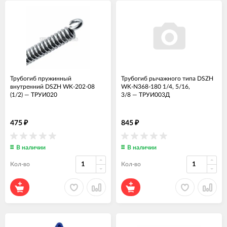
Трубогиб пружинный
Трубогиб рычажного типа DSZH
внутренний DSZH WK-202-08
WK-N368-180 1/4, 5/16,
(1/2)
—
ТРУИ020
3/8
—
ТРУИ003Д
475
845
₽
₽
В наличии
В наличии
Кол-во
Кол-во