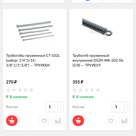
Трубогибы пружинные CT-102L
Трубогиб пружинный
(набор: 1/4",5/16",
внутренний DSZH WK-202-06
3/8",1/2",5/8")
—
ТРУИ004
(3/8)
—
ТРУИ019
270
355
₽
₽
В наличии
В наличии
Кол-во
Кол-во