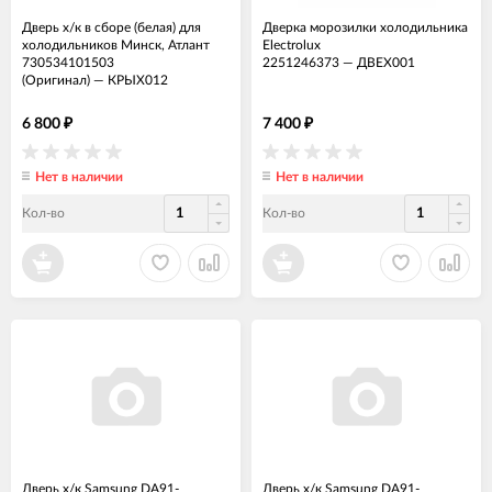
Дверь х/к в сборе (белая) для
Дверка морозилки холодильника
холодильников Минск, Атлант
Electrolux
730534101503
2251246373
—
ДВЕХ001
(Оригинал)
—
КРЫХ012
6 800
7 400
₽
₽
Нет в наличии
Нет в наличии
Кол-во
Кол-во
Дверь х/к Samsung DA91-
Дверь х/к Samsung DA91-