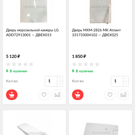
Дверь морозильной камеры LG
Дверь МХМ-2826 МК Атлант
ADD72913001
—
ДВЕХ015
331733004102
—
ДВЕХ025
5 120
1 850
₽
₽
В наличии
В наличии
Кол-во
Кол-во