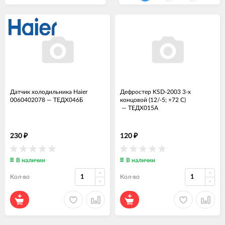
Датчик холодильника Haier
Дефростер KSD-2003 3-х
0060402078
—
ТЕДХ046Б
концовой (12/-5; +72 С)
—
ТЕДХ015А
230
120
₽
₽
В наличии
В наличии
Кол-во
Кол-во