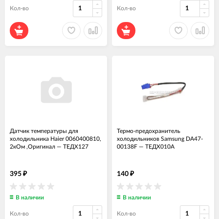
Кол-во
Кол-во
Датчик температуры для
Термо-предохранитель
холодильника Haier 0060400810,
холодильников Samsung DA47-
2кОм ,Оригинал
—
ТЕДХ127
00138F
—
ТЕДХ010А
395
140
₽
₽
В наличии
В наличии
Кол-во
Кол-во