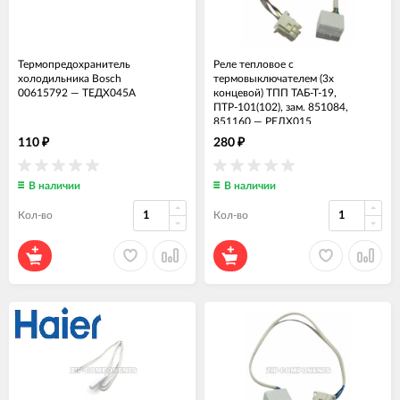
Термопредохранитель
Реле тепловое с
холодильника Bosch
термовыключателем (3х
00615792
—
ТЕДХ045А
концевой) ТПП ТАБ-Т-19,
ПТР-101(102), зам. 851084,
851160
—
РЕЛХ015
110
280
₽
₽
В наличии
В наличии
Кол-во
Кол-во