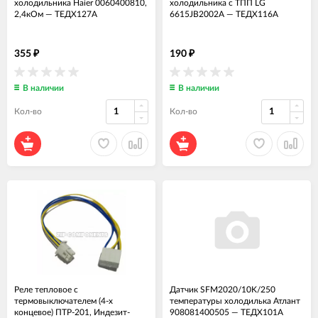
холодильника Haier 0060400810,
холодильника с ТПП LG
2,4кОм
—
ТЕДХ127А
6615JB2002A
—
ТЕДХ116А
355
190
₽
₽
В наличии
В наличии
Кол-во
Кол-во
Реле тепловое с
Датчик SFМ2020/10K/250
термовыключателем (4-х
температуры холодилька Атлант
концевое) ПТР-201, Индезит-
908081400505
—
ТЕДХ101А