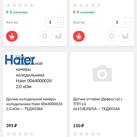
В наличии
В наличии
Кол-во
Кол-во
Датчик холодильной камеры
Датчик оттайки (Дефростр) с
холодильника Haier 0064000024
ТПП LG
2,0 кОм
—
ТЕДХ038А
6615JB2005A
—
ТЕДХ018А
395
150
₽
₽