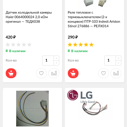
Датчик холодильной камеры
Реле тепловое с
Haier 0064000024 2,0 кОм
термовыключателем (2-х
оригинал
—
ТЕДХ038
концевое) ПТР-103 Indesit Ariston
Stinol 276886
—
РЕЛХ014
420
290
₽
₽
В наличии
В наличии
Кол-во
Кол-во