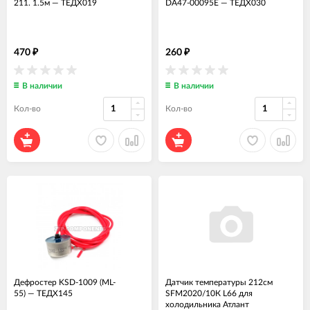
211. 1.5м
—
ТЕДХ019
DA47-00095E
—
ТЕДХ030
470
260
₽
₽
В наличии
В наличии
Кол-во
Кол-во
Дефростер KSD-1009 (ML-
Датчик температуры 212см
55)
—
ТЕДХ145
SFM2020/10К L66 для
холодильника Атлант