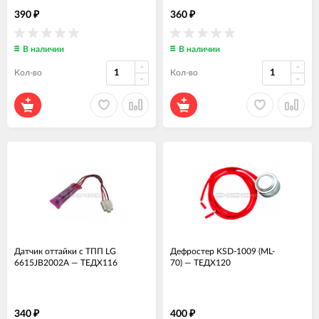
390
360
₽
₽
В наличии
В наличии
Кол-во
Кол-во
Датчик оттайки с ТПП LG
Дефростер KSD-1009 (ML-
6615JB2002A
—
ТЕДХ116
70)
—
ТЕДХ120
340
400
₽
₽