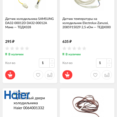
Датчик холодильника SAMSUNG
Датчик температуры на
DA32-00012D DA32-00012A
холодильник Electrolux-Zanussi,
Мама
—
ТЕДХ028
2085915029 2,5 кОм
—
ТЕДХ000
295
635
₽
₽
В наличии
В наличии
Кол-во
Кол-во