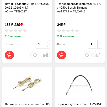
Датчик холодильника SAMSUNG
Тепловой предохранитель 433°C
DA32-10105H 4,7
/ ~250v Bosch-Siemens
кОм
—
ТЕДХ027
A615792
—
ТЕДХ045
185
285
245
₽
₽
₽
В наличии
В наличии
Кол-во
Кол-во
Датчик температуры Danfoss EKS
Термопредохранитель SAMSUNG