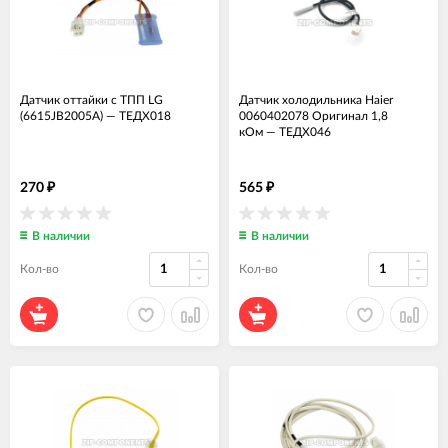
Датчик оттайки с ТПП LG
Датчик холодильника Haier
(6615JB2005A)
—
ТЕДХ018
0060402078 Оригинал 1,8
кОм
—
ТЕДХ046
270
565
₽
₽
В наличии
В наличии
Кол-во
Кол-во