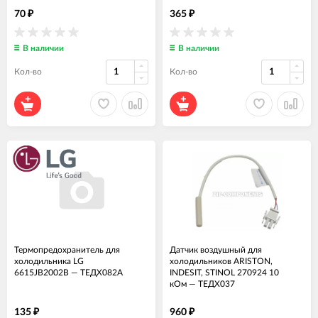
70
365
₽
₽
В наличии
В наличии
Кол-во
Кол-во
Термопредохранитель для
Датчик воздушный для
холодильника LG
холодильников ARISTON,
6615JB2002B
—
ТЕДХ082А
INDESIT, STINOL 270924 10
кОм
—
ТЕДХ037
135
960
₽
₽