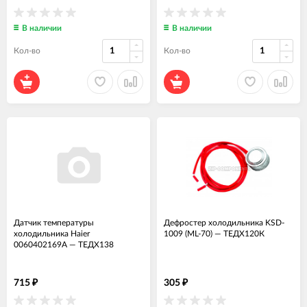
В наличии
В наличии
Кол-во
Кол-во
Датчик температуры
Дефростер холодильника KSD-
холодильника Haier
1009 (ML-70)
—
ТЕДХ120К
0060402169A
—
ТЕДХ138
715
305
₽
₽