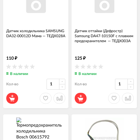
Датчик холодильника SAMSUNG
Датчик оттайки (Дефростр)
DA32-00012D Мама
—
ТЕДХ028А
Samsung DA47-10150F с плавким
предохранителем
—
ТЕДХ003А
110
125
₽
₽
В наличии
В наличии
Кол-во
Кол-во