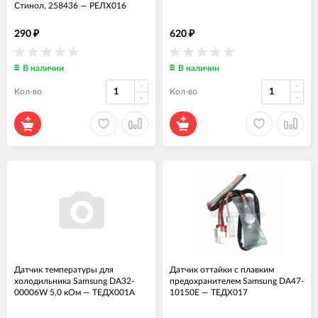
Стинол, 258436
—
РЕЛХ016
290
620
₽
₽
В наличии
В наличии
Кол-во
Кол-во
Датчик температуры для
Датчик оттайки с плавким
холодильника Samsung DA32-
предохранителем Samsung DA47-
00006W 5,0 кОм
—
ТЕДХ001А
10150E
—
ТЕДХ017