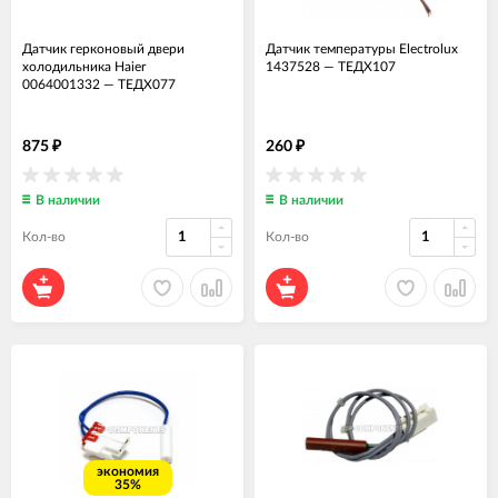
Датчик герконовый двери
Датчик температуры Electrolux
холодильника Haier
1437528
—
ТЕДХ107
0064001332
—
ТЕДХ077
875
260
₽
₽
В наличии
В наличии
Кол-во
Кол-во
экономия
35%