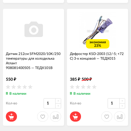
экономия
23%
Датчик 212см SFМ2020/10K/250
Дефростер KSD-2003 (12/-5; +72
температуры для холодилька
С) 3-х концовой
—
ТЕДХ015
Атлант
908081400505
—
ТЕДХ101В
550
385
500
₽
₽
₽
В наличии
В наличии
Кол-во
Кол-во