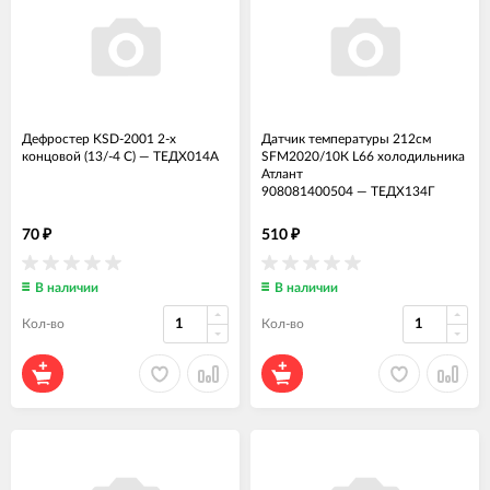
Дефростер KSD-2001 2-х
Датчик температуры 212см
концовой (13/-4 С)
—
ТЕДХ014А
SFM2020/10К L66 холодильника
Атлант
908081400504
—
ТЕДХ134Г
70
510
₽
₽
В наличии
В наличии
Кол-во
Кол-во