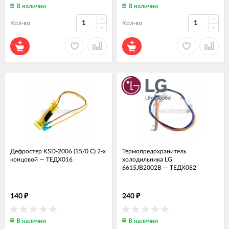
В наличии
В наличии
Кол-во
Кол-во
Дефростер KSD-2006 (15/0 С) 2-х
Термопредохранитель
концовой
—
ТЕДХ016
холодильника LG
6615JB2002B
—
ТЕДХ082
140
240
₽
₽
В наличии
В наличии