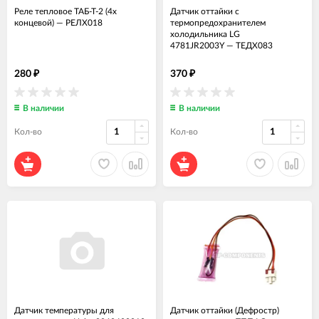
Реле тепловое ТАБ-Т-2 (4х
Датчик оттайки с
концевой)
—
РЕЛХ018
термопредохранителем
холодильника LG
4781JR2003Y
—
ТЕДХ083
280
370
₽
₽
В наличии
В наличии
Кол-во
Кол-во
Датчик температуры для
Датчик оттайки (Дефростр)