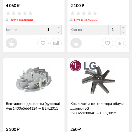
4 060
2 100
₽
₽
Нет в наличии
Нет в наличии
Кол-во
Кол-во
Вентилятор для плиты (духовки)
Крыльчатка вентилятора обдува
Aeg 140065664124
—
ВЕНД011
духовки LG
5900W1N004B
—
ВЕНД012
5 300
260
₽
₽