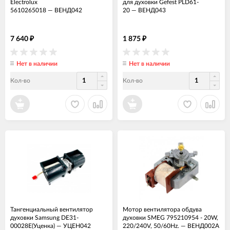
Electrolux
для духовки Gefest PLD61-
5610265018
—
ВЕНД042
20
—
ВЕНД043
7 640
1 875
₽
₽
Нет в наличии
Нет в наличии
Кол-во
Кол-во
Тангенциальный вентилятор
Мотор вентилятора обдува
духовки Samsung DE31-
духовки SMEG 795210954 - 20W,
00028E(Уценка)
—
УЦЕН042
220/240V, 50/60Hz.
—
ВЕНД002А