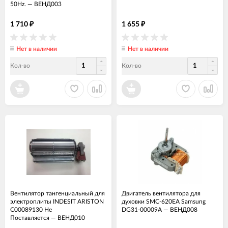
50Hz.
—
ВЕНД003
1 710
1 655
₽
₽
Нет в наличии
Нет в наличии
Кол-во
Кол-во
Вентилятор тангенциальный для
Двигатель вентилятора для
электроплиты INDESIT ARISTON
духовки SMC-620EA Samsung
C00089130 Не
DG31-00009A
—
ВЕНД008
Поставляется
—
ВЕНД010