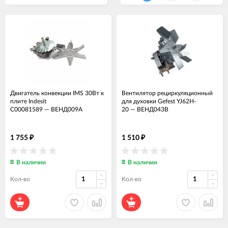
Двигатель конвекции IMS 30Вт к
Вентилятор рециркуляционный
плите Indesit
для духовки Gefest YJ62H-
C00081589
—
ВЕНД009А
20
—
ВЕНД043В
1 755
1 510
₽
₽
В наличии
В наличии
Кол-во
Кол-во