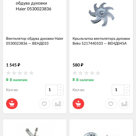
Вентилятор обдува духовки Haier
Крыльчатка вентилятора духовки
0530023836
—
ВЕНД033
Beko S217440103
—
ВЕНД045А
1 545
580
₽
₽
В наличии
В наличии
Кол-во
Кол-во