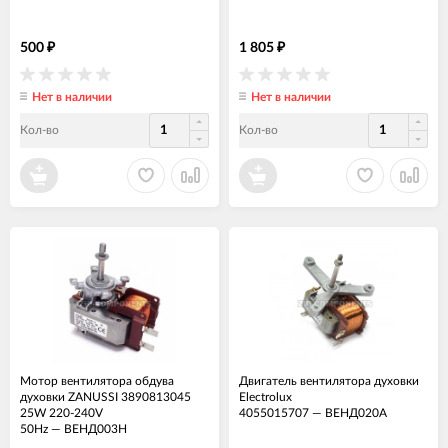
500
1 805
₽
₽
Нет в наличии
Нет в наличии
Кол-во
Кол-во
Мотор вентилятора обдува
Двигатель вентилятора духовки
духовки ZANUSSI 3890813045
Electrolux
25W 220-240V
4055015707
—
ВЕНД020А
50Hz
—
ВЕНД003Н