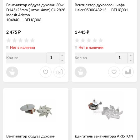
Вентилятор обдува духовки 30w
Вентилятор духового шкафа
D145/25mm (шток14mm) CU2828
Haier 0530048212
—
ВЕНД001
Indesit Ariston
104840
—
ВЕНД006
2 475
1 445
₽
₽
Нет в наличии
Нет в наличии
Кол-во
Кол-во
Вентилятор обдува духовки
Двигатель вентилятора ARISTON