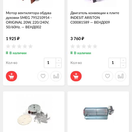
Мотор вентилятора обдува
Двигатель конвекции к плите
духовки SMEG 795210954 -
INDESIT ARISTON
ORIGINAL 20W, 220/240V,
C00081589
—
ВЕНД009
50/60Hz.
—
ВЕНД002
1 925
3 760
₽
₽
В наличии
В наличии
Кол-во
Кол-во