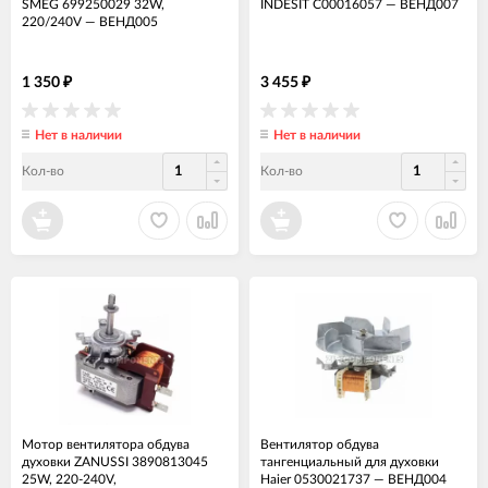
SMEG 699250029 32W,
INDESIT C00016057
—
ВЕНД007
220/240V
—
ВЕНД005
1 350
3 455
₽
₽
Нет в наличии
Нет в наличии
Кол-во
Кол-во
Мотор вентилятора обдува
Вентилятор обдува
духовки ZANUSSI 3890813045
тангенциальный для духовки
25W, 220-240V,
Haier 0530021737
—
ВЕНД004