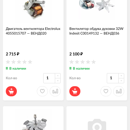
Двигатель вентилятора Electrolux
Вентилятор обдува духовки 32W
4055015707
—
ВЕНД020
Indesit C00149132
—
ВЕНД036
2 715
2 100
₽
₽
В наличии
В наличии
Кол-во
Кол-во