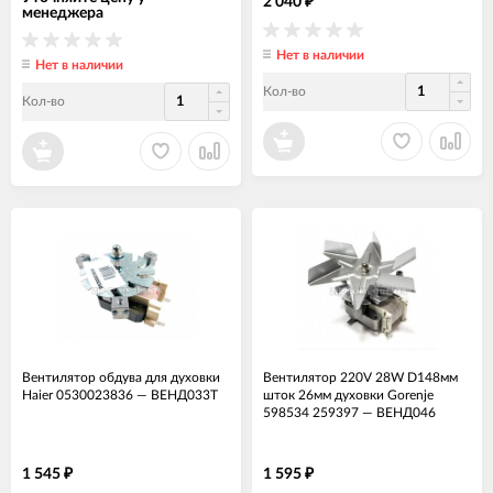
2 040
₽
менеджера
Нет в наличии
Нет в наличии
Кол-во
Кол-во
Вентилятор обдува для духовки
Вентилятор 220V 28W D148мм
Haier 0530023836
—
ВЕНД033Т
шток 26мм духовки Gorenje
598534 259397
—
ВЕНД046
1 545
1 595
₽
₽