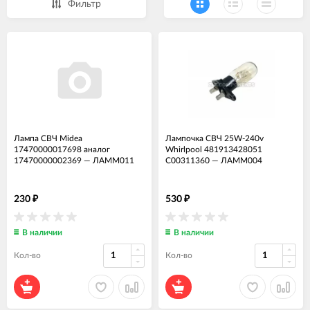
Фильтр
Лампа СВЧ Midea
Лампочка СВЧ 25W-240v
17470000017698 аналог
Whirlpool 481913428051
17470000002369
—
ЛАММ011
C00311360
—
ЛАММ004
230
530
₽
₽
В наличии
В наличии
Кол-во
Кол-во