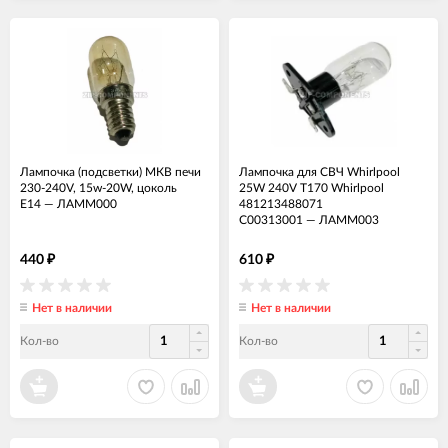
Лампочка (подсветки) МКВ печи
Лампочка для СВЧ Whirlpool
230-240V, 15w-20W, цоколь
25W 240V T170 Whirlpool
Е14
—
ЛАММ000
481213488071
C00313001
—
ЛАММ003
440
610
₽
₽
Нет в наличии
Нет в наличии
Кол-во
Кол-во