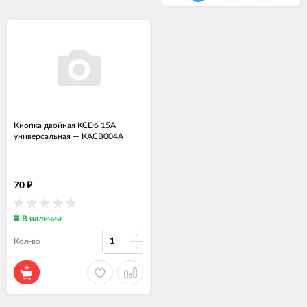
Кнопка двойная KCD6 15A
универсальная
—
КАСВ004А
70
₽
В наличии
Кол-во