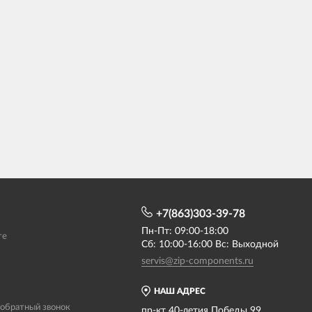
+7(863)303-39-78
Пн-Пт: 09:00-18:00
те
Сб: 10:00-16:00 Вс: Выходной
servis@zip-components.ru
НАШ АДРЕС
 обратный звонок
пр-кт 40-летия Победы 99