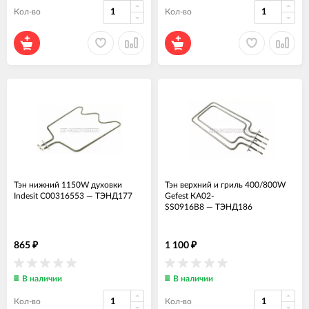
Кол-во
Кол-во
Тэн нижний 1150W духовки
Тэн верхний и гриль 400/800W
Indesit C00316553
—
ТЭНД177
Gefest КА02-
SS0916B8
—
ТЭНД186
865
1 100
₽
₽
В наличии
В наличии
Кол-во
Кол-во