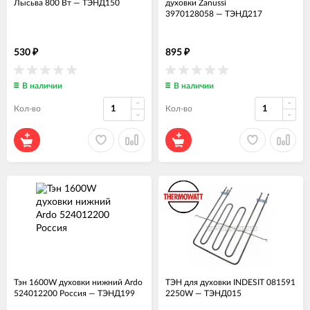
Лысьва 800 Вт
—
ТЭНД150
духовки Zanussi
3970128058
—
ТЭНД217
530
895
₽
₽
В наличии
В наличии
Кол-во
Кол-во
Тэн 1600W духовки нижний Ardo
ТЭН для духовки INDESIT 081591
524012200 Россия
—
ТЭНД199
2250W
—
ТЭНД015