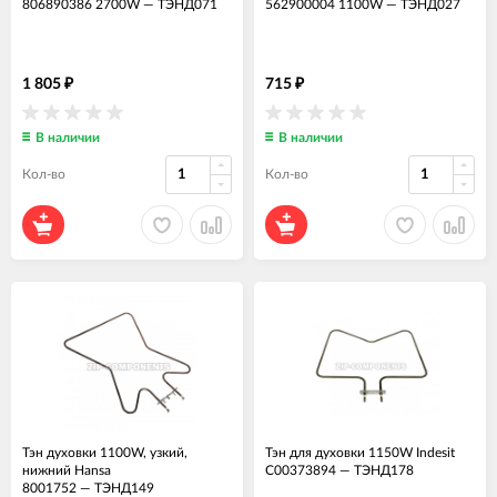
806890386 2700W
—
ТЭНД071
562900004 1100W
—
ТЭНД027
1 805
715
₽
₽
В наличии
В наличии
Кол-во
Кол-во
Тэн духовки 1100W, узкий,
Тэн для духовки 1150W Indesit
нижний Hansa
C00373894
—
ТЭНД178
8001752
—
ТЭНД149