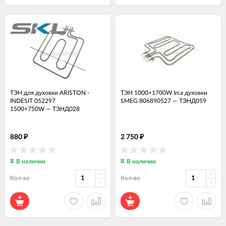
ТЭН для духовки ARISTON -
ТЭН 1000+1700W Irca духовки
INDESIT 052297
SMEG 806890527
—
ТЭНД059
1500+750W
—
ТЭНД028
880
2 750
₽
₽
В наличии
В наличии
Кол-во
Кол-во