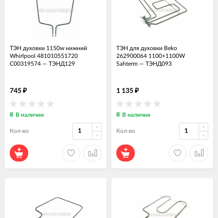
ТЭН духовки 1150w нижний
ТЭН для духовки Beko
Whirlpool 481010551720
262900064 1100+1100W
C00319574
—
ТЭНД129
Sahterm
—
ТЭНД093
745
1 135
₽
₽
В наличии
В наличии
Кол-во
Кол-во