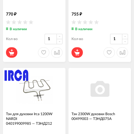
770
755
₽
₽
В наличии
В наличии
Кол-во
Кол-во
Тэн для духовки Irca 1200W
Тэн 2300W духовки Bosch
NARDI
00499003
—
ТЭНД075А
040199009985
—
ТЭНД212