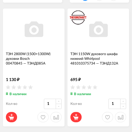
ТЭН 2800W (1500+1300W)
ТЭН 1150W духового шкафа
духовки Bosch
нижний Whirlpool
00470845
—
ТЭНД085А
481010375734
—
ТЭНД132А
1 130
695
₽
₽
В наличии
В наличии
Кол-во
Кол-во