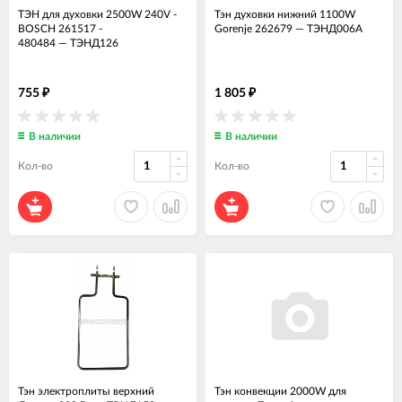
ТЭН для духовки 2500W 240V -
Тэн духовки нижний 1100W
BOSCH 261517 -
Gorenje 262679
—
ТЭНД006А
480484
—
ТЭНД126
755
1 805
₽
₽
В наличии
В наличии
Кол-во
Кол-во
Тэн электроплиты верхний
Тэн конвекции 2000W для