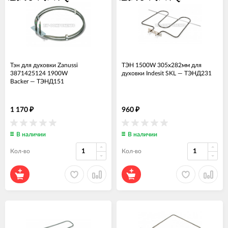
Тэн для духовки Zanussi
ТЭН 1500W 305x282мм для
3871425124 1900W
духовки Indesit SKL
—
ТЭНД231
Backer
—
ТЭНД151
1 170
960
₽
₽
В наличии
В наличии
Кол-во
Кол-во