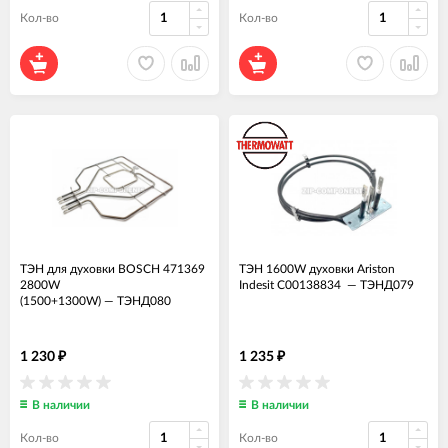
Кол-во
Кол-во
ТЭН для духовки BOSCH 471369
ТЭН 1600W духовки Ariston
2800W
Indesit C00138834
—
ТЭНД079
(1500+1300W)
—
ТЭНД080
1 230
1 235
₽
₽
В наличии
В наличии
Кол-во
Кол-во