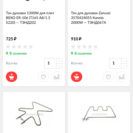
Тэн духовки 1300W для плит
Тэн для духовки Zanussi
BEKO ER-106 (T165 A8/1.3
3570424055 Kaneta
S220)
—
ТЭНД202
2000W
—
ТЭНД067А
725
910
₽
₽
В наличии
В наличии
Кол-во
Кол-во