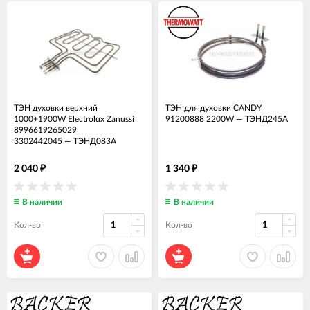
ТЭН духовки верхний
ТЭН для духовки CANDY
1000+1900W Electrolux Zanussi
91200888 2200W
—
ТЭНД245А
8996619265029
3302442045
—
ТЭНД083А
2 040
1 340
₽
₽
В наличии
В наличии
Кол-во
Кол-во