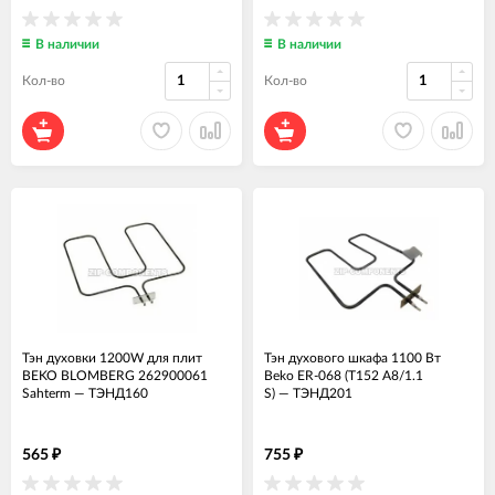
В наличии
В наличии
Кол-во
Кол-во
Тэн духовки 1200W для плит
Тэн духового шкафа 1100 Вт
BEKO BLOMBERG 262900061
Beko ER-068 (T152 A8/1.1
Sahterm
—
ТЭНД160
S)
—
ТЭНД201
565
755
₽
₽