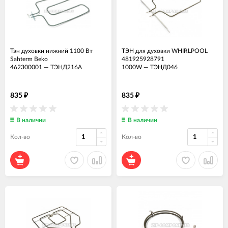
Тэн духовки нижний 1100 Вт
ТЭН для духовки WHIRLPOOL
Sahterm Beko
481925928791
462300001
—
ТЭНД216А
1000W
—
ТЭНД046
835
835
₽
₽
В наличии
В наличии
Кол-во
Кол-во