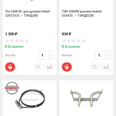
Тэн 2600 Вт для духовки Vestel
ТЭН 1000W духовки Indesit
32017631
—
ТЭНД180
016435
—
ТЭНД023Б
1 300
830
₽
₽
В наличии
В наличии
Кол-во
Кол-во