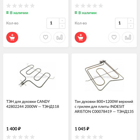
В наличии
В наличии
Кол-во
Кол-во
ТЭН для духовки CANDY
Тэн духовки 800+1200W верхний
42802244 2000W
—
ТЭНД118
с грилем для плиты INDESIT
ARISTON C00078419
—
ТЭНД135
1 400
1 045
₽
₽