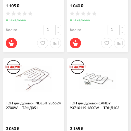
1 105
1 040
₽
₽
В наличии
В наличии
Кол-во
Кол-во
ТЭН для духовки INDESIT 286524
ТЭН для духовки CANDY
2700W
—
ТЭНД051
93710119 1600W
—
ТЭНД103
3 060
3 165
₽
₽