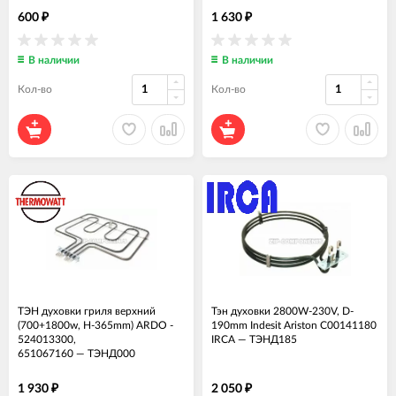
600
1 630
₽
₽
В наличии
В наличии
Кол-во
Кол-во
ТЭН духовки гриля верхний
Тэн духовки 2800W-230V, D-
(700+1800w, H-365mm) ARDO -
190mm Indesit Ariston C00141180
524013300,
IRCA
—
ТЭНД185
651067160
—
ТЭНД000
1 930
2 050
₽
₽