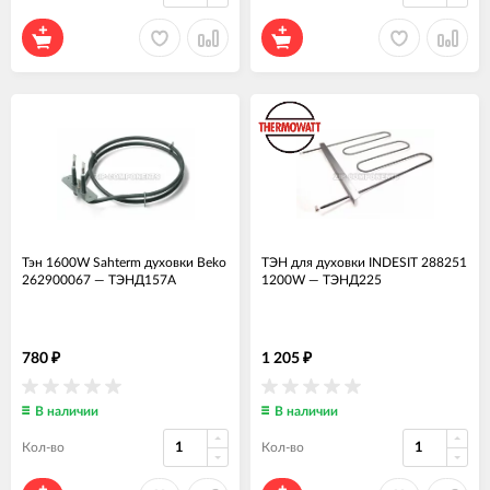
Тэн 1600W Sahterm духовки Beko
ТЭН для духовки INDESIT 288251
262900067
—
ТЭНД157А
1200W
—
ТЭНД225
780
1 205
₽
₽
В наличии
В наличии
Кол-во
Кол-во