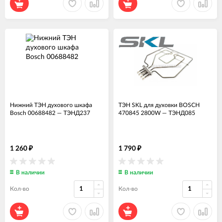
Нижний ТЭН духового шкафа
ТЭН SKL для духовки BOSCH
Bosch 00688482
—
ТЭНД237
470845 2800W
—
ТЭНД085
1 260
1 790
₽
₽
В наличии
В наличии
Кол-во
Кол-во