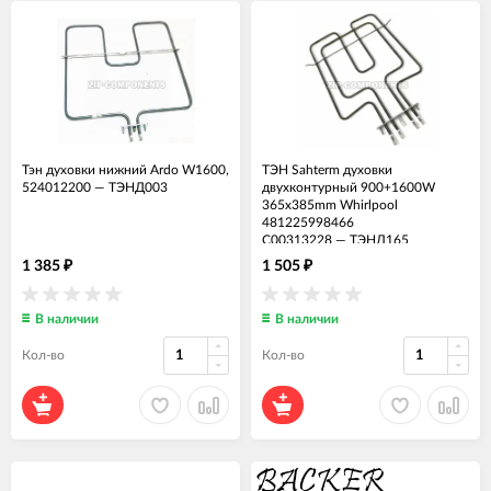
Тэн духовки нижний Ardo W1600,
ТЭН Sahterm духовки
524012200
—
ТЭНД003
двухконтурный 900+1600W
365x385mm Whirlpool
481225998466
C00313228
—
ТЭНД165
1 385
1 505
₽
₽
В наличии
В наличии
Кол-во
Кол-во