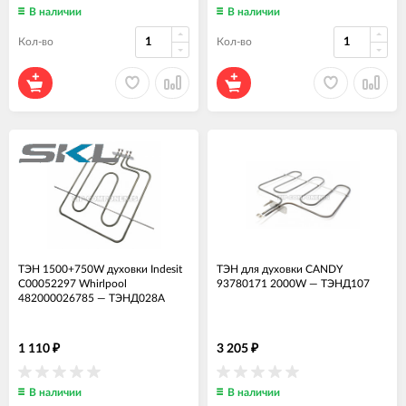
В наличии
В наличии
Кол-во
Кол-во
ТЭН 1500+750W духовки Indesit
ТЭН для духовки CANDY
C00052297 Whirlpool
93780171 2000W
—
ТЭНД107
482000026785
—
ТЭНД028А
1 110
3 205
₽
₽
В наличии
В наличии