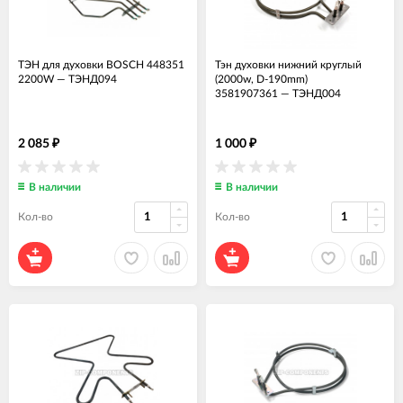
ТЭН для духовки BOSCH 448351
Тэн духовки нижний круглый
2200W
—
ТЭНД094
(2000w, D-190mm)
3581907361
—
ТЭНД004
2 085
1 000
₽
₽
В наличии
В наличии
Кол-во
Кол-во