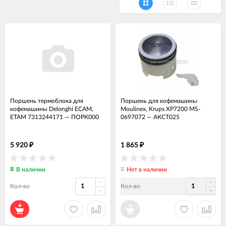
Поршень термоблока для
Поршень для кофемашины
кофемашины Delonghi ECAM,
Moulinex, Krups ХР7200 MS-
ETAM 7313244171
—
ПОРК000
0697072
—
АКСТ025
5 920
1 865
₽
₽
В наличии
Нет в наличии
Кол-во
Кол-во